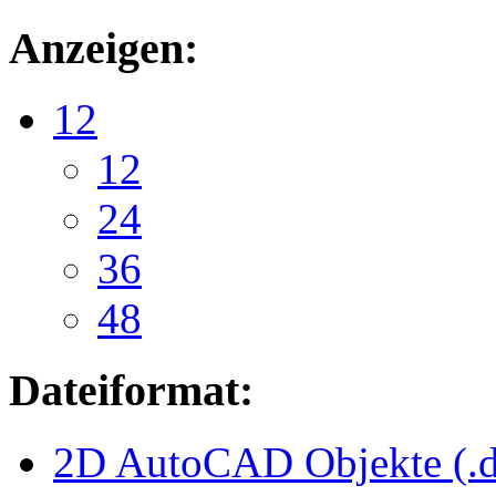
Anzeigen:
12
12
24
36
48
Dateiformat:
2D AutoCAD Objekte (.d