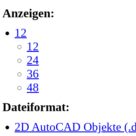
Anzeigen:
12
12
24
36
48
Dateiformat:
2D AutoCAD Objekte (.d