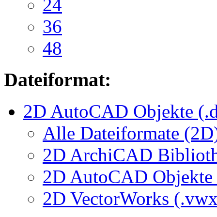
24
36
48
Dateiformat:
2D AutoCAD Objekte (.d
Alle Dateiformate (2D
2D ArchiCAD Biblioth
2D AutoCAD Objekte (
2D VectorWorks (.vwx