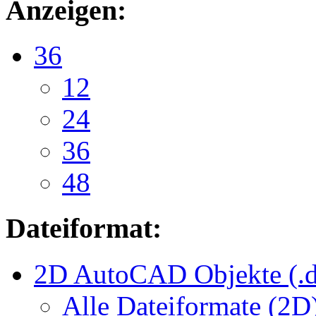
Anzeigen:
36
12
24
36
48
Dateiformat:
2D AutoCAD Objekte (.d
Alle Dateiformate (2D