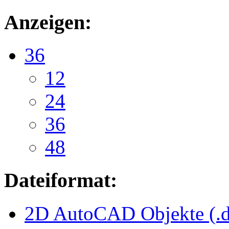
Anzeigen:
36
12
24
36
48
Dateiformat:
2D AutoCAD Objekte (.d