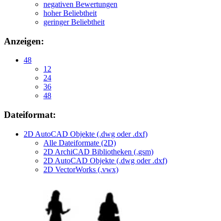
negativen Bewertungen
hoher Beliebtheit
geringer Beliebtheit
Anzeigen:
48
12
24
36
48
Dateiformat:
2D AutoCAD Objekte (.dwg oder .dxf)
Alle Dateiformate (2D)
2D ArchiCAD Bibliotheken (.gsm)
2D AutoCAD Objekte (.dwg oder .dxf)
2D VectorWorks (.vwx)