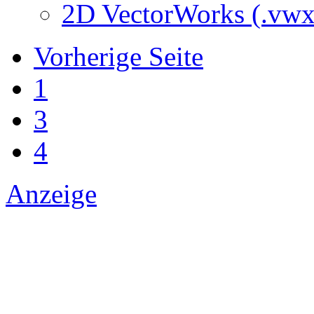
2D VectorWorks (.vwx
Vorherige Seite
1
3
4
Anzeige