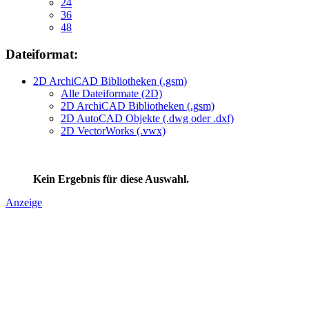
24
36
48
Dateiformat:
2D ArchiCAD Bibliotheken (.gsm)
Alle Dateiformate (2D)
2D ArchiCAD Bibliotheken (.gsm)
2D AutoCAD Objekte (.dwg oder .dxf)
2D VectorWorks (.vwx)
Kein Ergebnis für diese Auswahl.
Anzeige