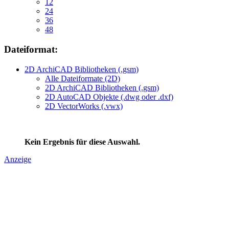
12
24
36
48
Dateiformat:
2D ArchiCAD Bibliotheken (.gsm)
Alle Dateiformate (2D)
2D ArchiCAD Bibliotheken (.gsm)
2D AutoCAD Objekte (.dwg oder .dxf)
2D VectorWorks (.vwx)
Kein Ergebnis für diese Auswahl.
Anzeige