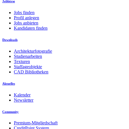
Jobbörse
Jobs finden
Profil anlegen
Jobs anbieten
Kandidaten finden
Downloads
Architekturfotografie
Studienarbeiten
Texturen
Staffageobjekte
CAD Bibliotheken
Aktuelles
Kalender
Newsletter
Community
Premium-Mitgliedschaft
CreditPoint System