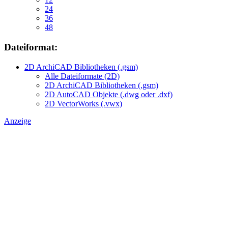
24
36
48
Dateiformat:
2D ArchiCAD Bibliotheken (.gsm)
Alle Dateiformate (2D)
2D ArchiCAD Bibliotheken (.gsm)
2D AutoCAD Objekte (.dwg oder .dxf)
2D VectorWorks (.vwx)
Anzeige