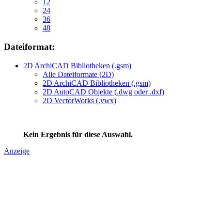
12
24
36
48
Dateiformat:
2D ArchiCAD Bibliotheken (.gsm)
Alle Dateiformate (2D)
2D ArchiCAD Bibliotheken (.gsm)
2D AutoCAD Objekte (.dwg oder .dxf)
2D VectorWorks (.vwx)
Kein Ergebnis für diese Auswahl.
Anzeige