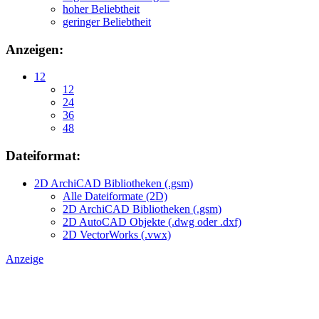
hoher Beliebtheit
geringer Beliebtheit
Anzeigen:
12
12
24
36
48
Dateiformat:
2D ArchiCAD Bibliotheken (.gsm)
Alle Dateiformate (2D)
2D ArchiCAD Bibliotheken (.gsm)
2D AutoCAD Objekte (.dwg oder .dxf)
2D VectorWorks (.vwx)
Anzeige