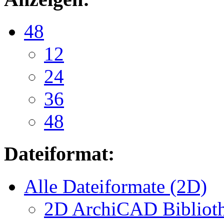
48
12
24
36
48
Dateiformat:
Alle Dateiformate (2D)
2D ArchiCAD Biblioth