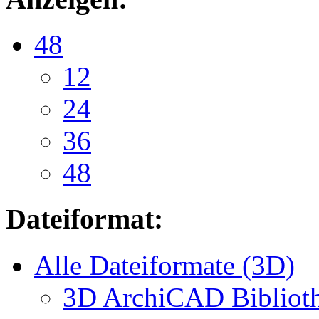
48
12
24
36
48
Dateiformat:
Alle Dateiformate (3D)
3D ArchiCAD Biblioth