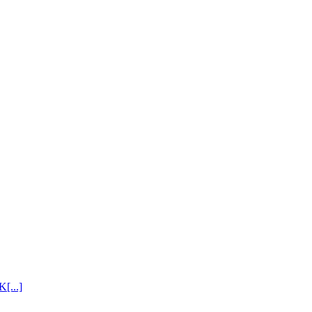
[...]