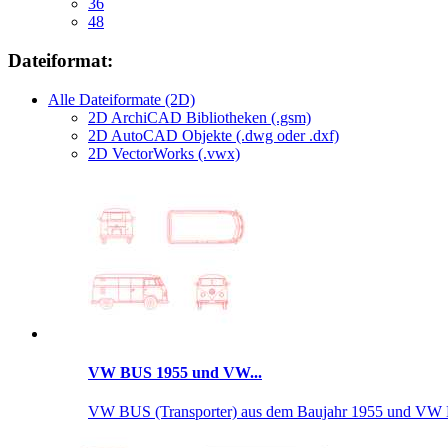
36
48
Dateiformat:
Alle Dateiformate (2D)
2D ArchiCAD Bibliotheken (.gsm)
2D AutoCAD Objekte (.dwg oder .dxf)
2D VectorWorks (.vwx)
VW BUS 1955 und VW...
VW BUS (Transporter) aus dem Baujahr 1955 und VW K