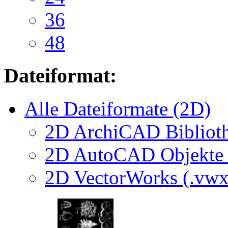
36
48
Dateiformat:
Alle Dateiformate (2D)
2D ArchiCAD Biblioth
2D AutoCAD Objekte (
2D VectorWorks (.vwx