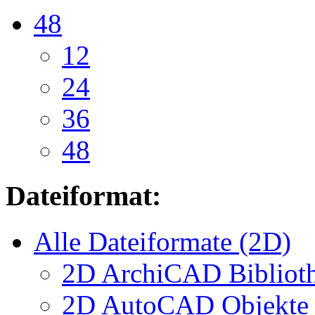
48
12
24
36
48
Dateiformat:
Alle Dateiformate (2D)
2D ArchiCAD Biblioth
2D AutoCAD Objekte (