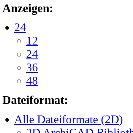
Anzeigen:
24
12
24
36
48
Dateiformat:
Alle Dateiformate (2D)
2D ArchiCAD Biblioth