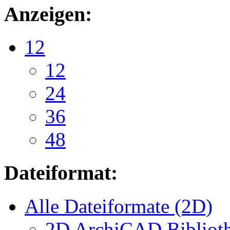
Anzeigen:
12
12
24
36
48
Dateiformat:
Alle Dateiformate (2D)
2D ArchiCAD Biblioth