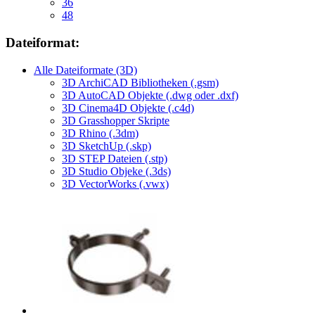
36
48
Dateiformat:
Alle Dateiformate (3D)
3D ArchiCAD Bibliotheken (.gsm)
3D AutoCAD Objekte (.dwg oder .dxf)
3D Cinema4D Objekte (.c4d)
3D Grasshopper Skripte
3D Rhino (.3dm)
3D SketchUp (.skp)
3D STEP Dateien (.stp)
3D Studio Objeke (.3ds)
3D VectorWorks (.vwx)