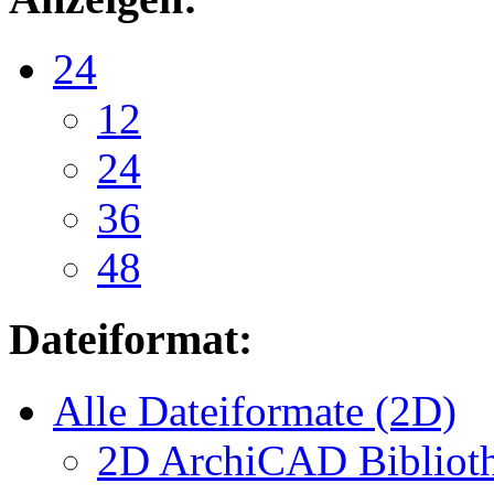
24
12
24
36
48
Dateiformat:
Alle Dateiformate (2D)
2D ArchiCAD Biblioth