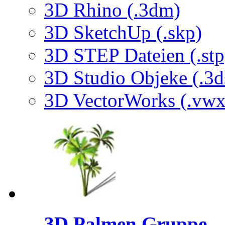
3D Rhino (.3dm)
3D SketchUp (.skp)
3D STEP Dateien (.stp
3D Studio Objeke (.3d
3D VectorWorks (.vwx
3D Palmen Gruppe