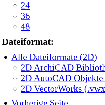
24
36
48
Dateiformat:
Alle Dateiformate (2D)
2D ArchiCAD Biblioth
2D AutoCAD Objekte (
2D VectorWorks (.vwx
Vorherige Seite