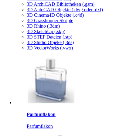
3D ArchiCAD Bibliotheken (.gsm)
3D AutoCAD Objekte (.dwg oder .dxf)
3D Cinema4D Objekte (.c4d)
3D Grasshopper Skripte
3D Rhino (.3dm)
3D SketchUp (.skp)
3D STEP Dateien (.stp)
3D Studio Objeke (.3ds)
3D VectorWorks (.vwx)
Parfumflakon
Parfumflakon