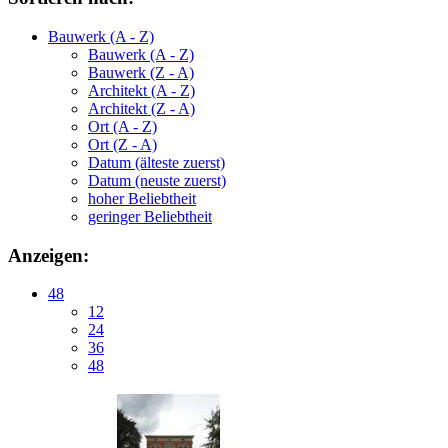
Bauwerk (A - Z)
Bauwerk (A - Z)
Bauwerk (Z - A)
Architekt (A - Z)
Architekt (Z - A)
Ort (A - Z)
Ort (Z - A)
Datum (älteste zuerst)
Datum (neuste zuerst)
hoher Beliebtheit
geringer Beliebtheit
Anzeigen:
48
12
24
36
48