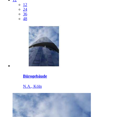
12
24
36
48
Bürogebäude
N.A., Köln