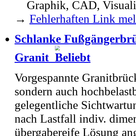
Graphik, CAD, Visual
→
Fehlerhaften Link me
Schlanke Fußgängerbr
Granit
Vorgespannte Granitbrück
sondern auch hochbelastba
gelegentliche Sichtwartu
nach Lastfall indiv. dime
übergabereife Lösung an