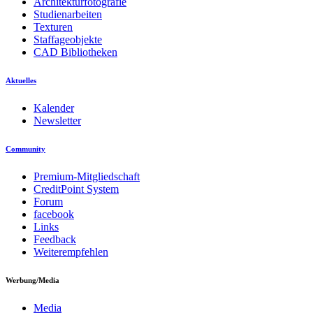
Architekturfotografie
Studienarbeiten
Texturen
Staffageobjekte
CAD Bibliotheken
Aktuelles
Kalender
Newsletter
Community
Premium-Mitgliedschaft
CreditPoint System
Forum
facebook
Links
Feedback
Weiterempfehlen
Werbung/Media
Media