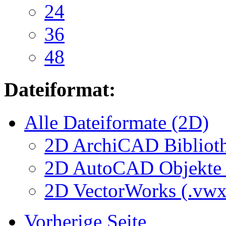
24
36
48
Dateiformat:
Alle Dateiformate (2D)
2D ArchiCAD Biblioth
2D AutoCAD Objekte (
2D VectorWorks (.vwx
Vorherige Seite