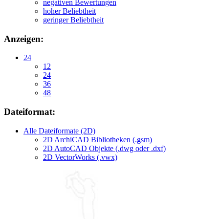
negativen Bewertungen
hoher Beliebtheit
geringer Beliebtheit
Anzeigen:
24
12
24
36
48
Dateiformat:
Alle Dateiformate (2D)
2D ArchiCAD Bibliotheken (.gsm)
2D AutoCAD Objekte (.dwg oder .dxf)
2D VectorWorks (.vwx)