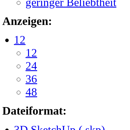
geringer Beliebtheit
Anzeigen:
12
12
24
36
48
Dateiformat:
3D SketchUp (.skp)