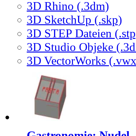
3D Rhino (.3dm)
3D SketchUp (.skp)
3D STEP Dateien (.stp
3D Studio Objeke (.3d
3D VectorWorks (.vwx
Gastronomie: Nudel..