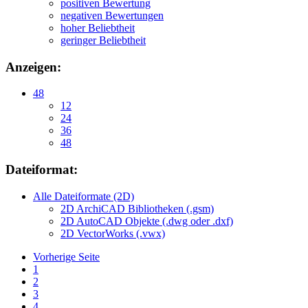
positiven Bewertung
negativen Bewertungen
hoher Beliebtheit
geringer Beliebtheit
Anzeigen:
48
12
24
36
48
Dateiformat:
Alle Dateiformate (2D)
2D ArchiCAD Bibliotheken (.gsm)
2D AutoCAD Objekte (.dwg oder .dxf)
2D VectorWorks (.vwx)
Vorherige Seite
1
2
3
4