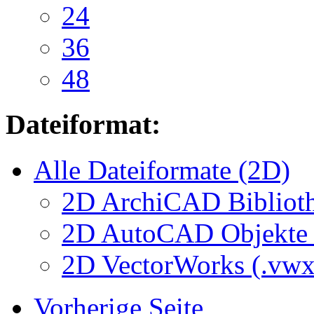
24
36
48
Dateiformat:
Alle Dateiformate (2D)
2D ArchiCAD Biblioth
2D AutoCAD Objekte (
2D VectorWorks (.vwx
Vorherige Seite