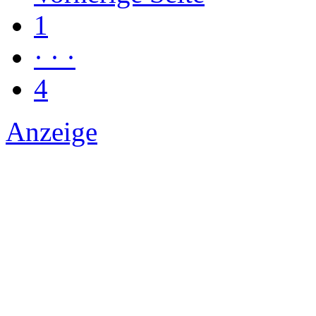
1
· · ·
4
Anzeige