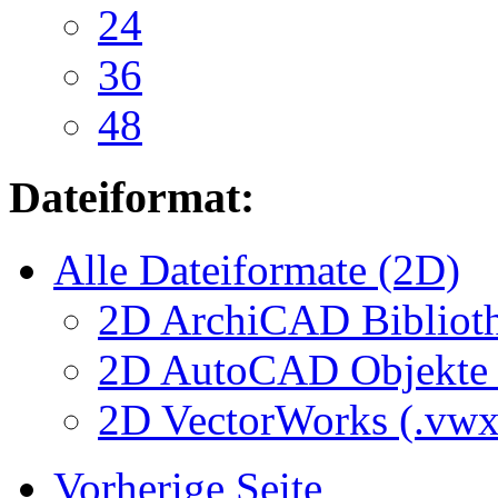
24
36
48
Dateiformat:
Alle Dateiformate (2D)
2D ArchiCAD Biblioth
2D AutoCAD Objekte (
2D VectorWorks (.vwx
Vorherige Seite