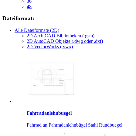
36
48
Dateiformat:
Alle Dateiformate (2D)
2D ArchiCAD Bibliotheken (.gsm)
2D AutoCAD Objekte (.dwg oder .dxf)
2D VectorWorks (.vwx)
Fahrradanlehnbuegel
Fahrrad an Fahrradanlehnbügel Stahl Rundbuegel