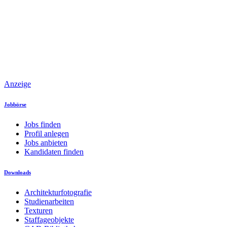
Anzeige
Jobbörse
Jobs finden
Profil anlegen
Jobs anbieten
Kandidaten finden
Downloads
Architekturfotografie
Studienarbeiten
Texturen
Staffageobjekte