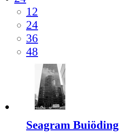
12
24
36
48
Seagram Buiöding