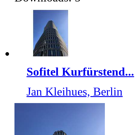
Sofitel Kurfürstend...
Jan Kleihues, Berlin