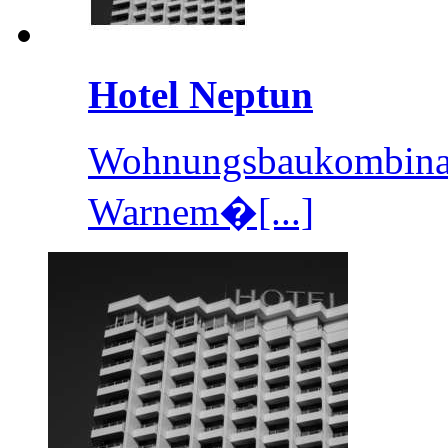
Hotel Neptun
Wohnungsbaukombinat
Warnem�[...]