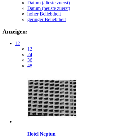
Datum (älteste zuerst)
Datum (neuste zuerst)
hoher Beliebtheit
geringer Beliebtheit
Anzeigen:
12
12
24
36
48
Hotel Neptun