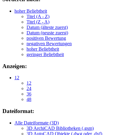
hoher Beliebtheit
Titel (A - Z)
Titel (Z - A)
Datum (älteste zuerst)
Datum (neuste zuerst)
positiven Bewertung
negativen Bewertungen
hoher Beliebtheit
geringer Beliebtheit
Anzeigen:
12
12
24
36
48
Dateiformat:
Alle Dateiformate (3D)
3D ArchiCAD Bibliotheken (.gsm)
3D AutoCAD Objekte (.dwg oder .dxf)