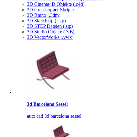
3D Cinema4D Objekte (.c4d)
3D Grasshopper Skripte
3D Rhino (.3dm)
3D SketchUp (.skp)
3D STEP Dateien (.stp)
3D Studio Objeke (.3ds)
3D VectorWorks (.vwx)
3d Barcelona Sessel
auto cad 3d barcelona sessel