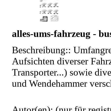
alles-ums-fahrzeug - b
Beschreibung:: Umfangre
Aufsichten diverser Fah
Transporter...) sowie div
und Wendehammer versch
Autor(en): (nur für regist