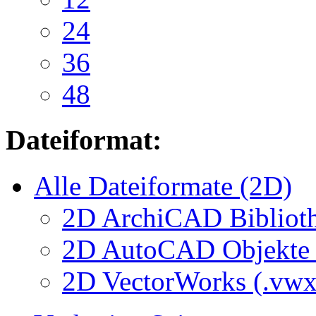
24
36
48
Dateiformat:
Alle Dateiformate (2D)
2D ArchiCAD Biblioth
2D AutoCAD Objekte (
2D VectorWorks (.vwx