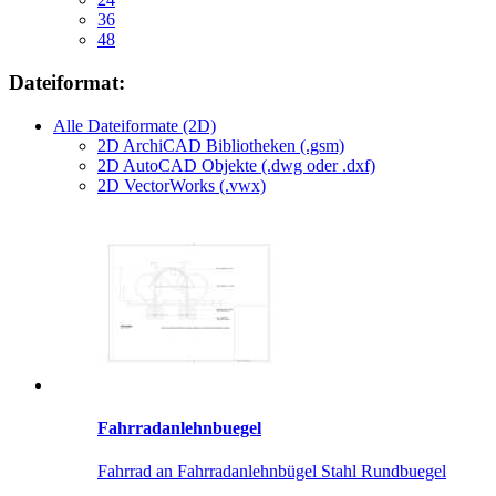
36
48
Dateiformat:
Alle Dateiformate (2D)
2D ArchiCAD Bibliotheken (.gsm)
2D AutoCAD Objekte (.dwg oder .dxf)
2D VectorWorks (.vwx)
Fahrradanlehnbuegel
Fahrrad an Fahrradanlehnbügel Stahl Rundbuegel