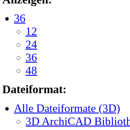
36
12
24
36
48
Dateiformat:
Alle Dateiformate (3D)
3D ArchiCAD Biblioth