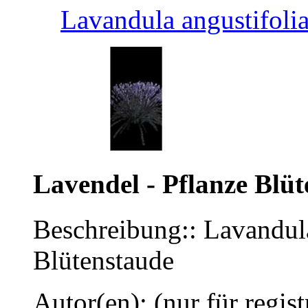
Lavandula angustifoli
Lavendel - Pflanze Blü
Beschreibung:: Lavandula
Blütenstaude
Autor(en): (nur für regist