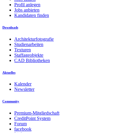
Profil anlegen
Jobs anbieten
Kandidaten finden
Downloads
Architekturfotografie
Studienarbeiten
Texturen
Staffageobjekte
CAD Bibliotheken
Aktuelles
Kalender
Newsletter
Community
Premium-Mitgliedschaft
CreditPoint System
Forum
facebook