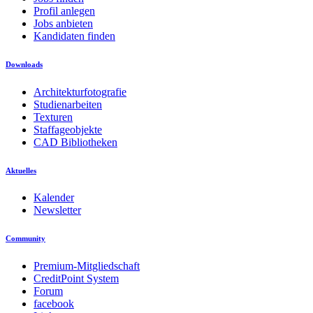
Profil anlegen
Jobs anbieten
Kandidaten finden
Downloads
Architekturfotografie
Studienarbeiten
Texturen
Staffageobjekte
CAD Bibliotheken
Aktuelles
Kalender
Newsletter
Community
Premium-Mitgliedschaft
CreditPoint System
Forum
facebook