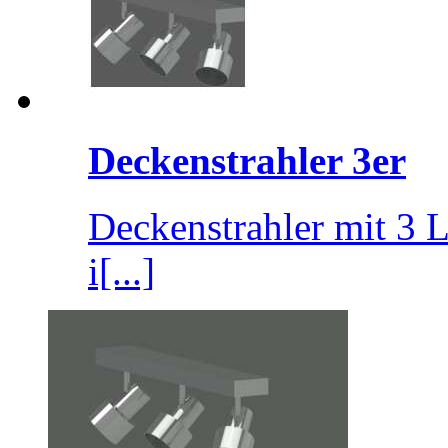
Deckenstrahler 3er
Deckenstrahler mit 3 L
i[...]