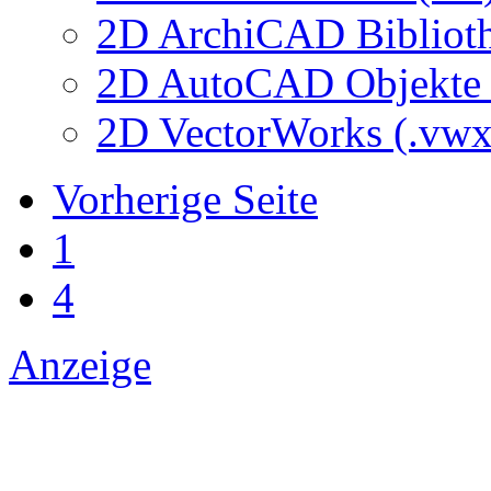
2D ArchiCAD Biblioth
2D AutoCAD Objekte (
2D VectorWorks (.vwx
Vorherige Seite
1
4
Anzeige