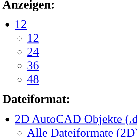
Anzeigen:
12
12
24
36
48
Dateiformat:
2D AutoCAD Objekte (.d
Alle Dateiformate (2D