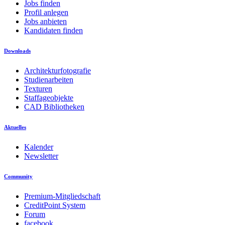
Jobs finden
Profil anlegen
Jobs anbieten
Kandidaten finden
Downloads
Architekturfotografie
Studienarbeiten
Texturen
Staffageobjekte
CAD Bibliotheken
Aktuelles
Kalender
Newsletter
Community
Premium-Mitgliedschaft
CreditPoint System
Forum
facebook